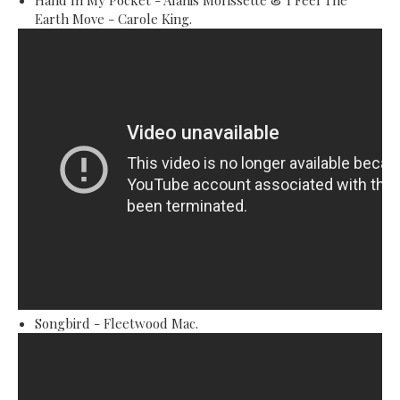
Hand In My Pocket - Alanis Morissette & I Feel The
Earth Move - Carole King.
Songbird - Fleetwood Mac.