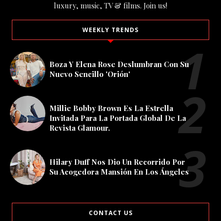
luxury, music, TV & films. Join us!
WEEKLY TRENDS
Boza Y Elena Rose Deslumbran Con Su
Nuevo Sencillo 'Orión'
Millie Bobby Brown Es La Estrella
Invitada Para La Portada Global De La
Revista Glamour.
Hilary Duff Nos Dio Un Recorrido Por
Su Acogedora Mansión En Los Ángeles
CONTACT US