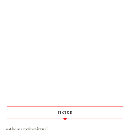
TIKTOK
@themagazinevirtual