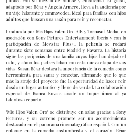
público con su mezcla de humor y emotividad. El guion,
adaptado por Béjar y Ángela Armero, lleva a la audiencia por
un viaje hilarante y conmovedor, ideal para familias con hijos
adultos que buscan una razón para reír y reconectar.
Producida por Mis Hijos Valen Oro AIE y Tornasol Media, en
asociación con Sony Pictures Entertainment Iberia y con la
participación de Movistar Plus+, la película se rodará
durante siete semanas entre Madrid y Navarra. La historia
sigue las peripecias de una familia cuyos hijos han dejado el
nido, y cómo los padres lidian con esta nueva etapa de sus
vidas. Susan Béjar destaca la importancia de la comedia como
herramienta para sanar y conectar, afirmando que lo que
más la atrajo del proyecto fue la oportunidad de hacer reír
desde un lugar auténtico y lleno de verdad. La colaboración
especial de Bianca Kovacs añade un toque único al ya
talentoso reparto.
"Mis Hijos Valen Oro" se distribuye en salas gracias a Sony
Pictures, y su estreno promete ser un acontecimiento
destacado en el panorama cinematográfico español. Con un
enfoque en la comedia costumbrista y el corazón, Béjar