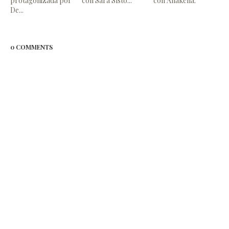
protagonizada por
con Sara Sísto...
con Anakena.
De...
0 COMMENTS