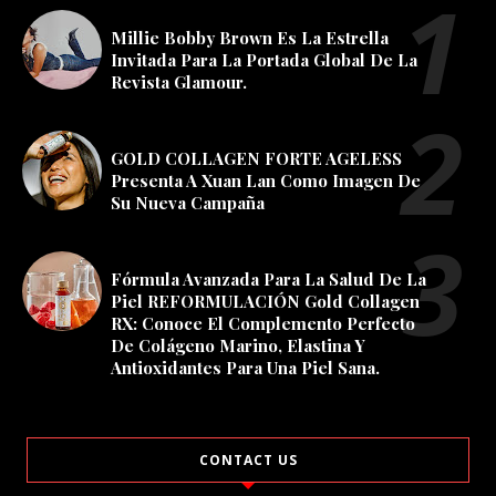
Millie Bobby Brown Es La Estrella
Invitada Para La Portada Global De La
Revista Glamour.
GOLD COLLAGEN FORTE AGELESS
Presenta A Xuan Lan Como Imagen De
Su Nueva Campaña
Fórmula Avanzada Para La Salud De La
Piel REFORMULACIÓN Gold Collagen
RX: Conoce El Complemento Perfecto
De Colágeno Marino, Elastina Y
Antioxidantes Para Una Piel Sana.
CONTACT US