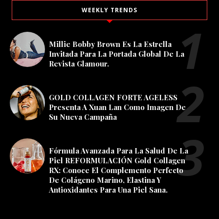
WEEKLY TRENDS
Millie Bobby Brown Es La Estrella
Invitada Para La Portada Global De La
Revista Glamour.
GOLD COLLAGEN FORTE AGELESS
Presenta A Xuan Lan Como Imagen De
Su Nueva Campaña
Fórmula Avanzada Para La Salud De La
Piel REFORMULACIÓN Gold Collagen
RX: Conoce El Complemento Perfecto
De Colágeno Marino, Elastina Y
Antioxidantes Para Una Piel Sana.