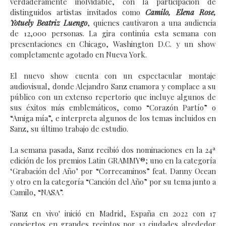
verdaderamente inolvidable, con la participación de
distinguidos artistas invitados como
Camilo, Elena Rose,
Yotuely Beatriz Luengo
, quienes cautivaron a una audiencia
de 12,000 personas. La gira continúa esta semana con
presentaciones en Chicago, Washington D.C. y un show
completamente agotado en Nueva York.
El nuevo show cuenta con un espectacular montaje
audiovisual, donde Alejandro Sanz enamora y complace a su
público con un extenso repertorio que incluye algunos de
sus éxitos más emblemáticos, como “Corazón Partío” o
“Amiga mía”, e interpreta algunos de los temas incluidos en
Sanz, su último trabajo de estudio.
La semana pasada, Sanz recibió dos nominaciones en la 24ª
edición de los premios Latin GRAMMY®; uno en la categoría
‘Grabación del Año’ por “Correcaminos” feat. Danny Ocean
y otro en la categoría “Canción del Año” por su tema junto a
Camilo, “NASA”.
'Sanz en vivo' inició en Madrid, España en 2022 con 17
conciertos en grandes recintos por 13 ciudades alrededor