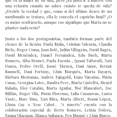
que es la mujer de su vida, pero ¿Es justo ir a muerte con
una relación cuando no sabes cuánto te queda de vida?
¿Decirle la verdad y que, como si del último deseo de un
moribundo se tratara, ella le conceda el capricho final? ¿O
es mejor ocultárselo, aunque eso signifique que Marta no se
plantee nada serio?
Junto a los dos protagonistas, también forman parte del
elenco de la ficción: Paula Malia, Cristian Valencia, Claudia
Melo, Roger Coma, Joan Solé, Julián Villagrán, David Bagés,
David Menéndez, Daniel Fernández, Edu Buch, Marta
Romero, Alba Brunet, Paula Escoda , Ignasi Taltavull, Xavi
Daura, Pedro Orell, Josué Túrnez, Dani Amor, Bernat
Saumell, Dani Fortuny, Lluis Marqués, Marta Bayarri,
Bárbara Mestanza, Andrés Fajngold, Enzo Vizcaíno, Núria
Casas, Georgina Latre, Sandra Pece, Marta Castellvi, Ricard
Balada, Eloy Catalán, Marta Aguilar, Noé Blancafort, Zoe
Millán, Roger Vilà, Nuria Florensa, Lidia Casanovas, Laura
Yuste, Marc Rius, Xavi Mira, Marta Albert, Ronni López,
Lluna Gay o Xesc Cabot… ‘A muerte’ cuenta con la
colaboración especial de Berto Romero, Leticia Dolera,
Emma Vilarasau, Blanca Apilanez, Pep Munné y Lluis Marco.