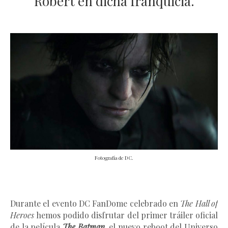
Robert en dicha franquicia.
Fotografía de DC.
Durante el evento DC FanDome celebrado en
The Hall of
Heroes
hemos podido disfrutar del primer tráiler oficial
de la película
The Batman
,
el nuevo reboot del Universo