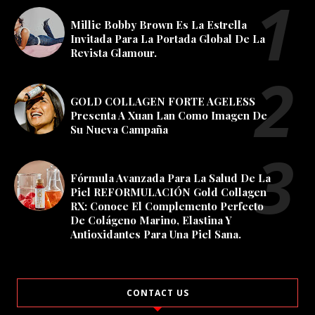
Millie Bobby Brown Es La Estrella
Invitada Para La Portada Global De La
Revista Glamour.
GOLD COLLAGEN FORTE AGELESS
Presenta A Xuan Lan Como Imagen De
Su Nueva Campaña
Fórmula Avanzada Para La Salud De La
Piel REFORMULACIÓN Gold Collagen
RX: Conoce El Complemento Perfecto
De Colágeno Marino, Elastina Y
Antioxidantes Para Una Piel Sana.
CONTACT US