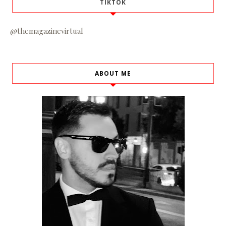
TIKTOK
@themagazinevirtual
ABOUT ME