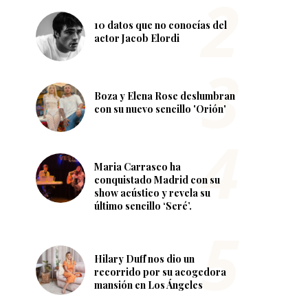
10 datos que no conocías del
actor Jacob Elordi
Boza y Elena Rose deslumbran
con su nuevo sencillo 'Orión'
Maria Carrasco ha
conquistado Madrid con su
show acústico y revela su
último sencillo ‘Seré’.
Hilary Duff nos dio un
recorrido por su acogedora
mansión en Los Ángeles