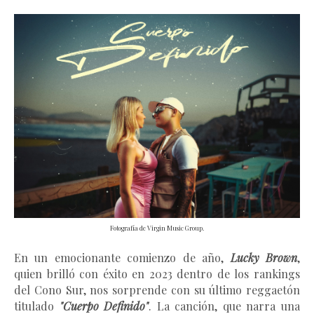
Fotografía de Virgin Music Group.
En un emocionante comienzo de año,
Lucky Brown
,
quien brilló con éxito en 2023 dentro de los rankings
del Cono Sur, nos sorprende con su último reggaetón
titulado
"Cuerpo Definido"
. La canción, que narra una