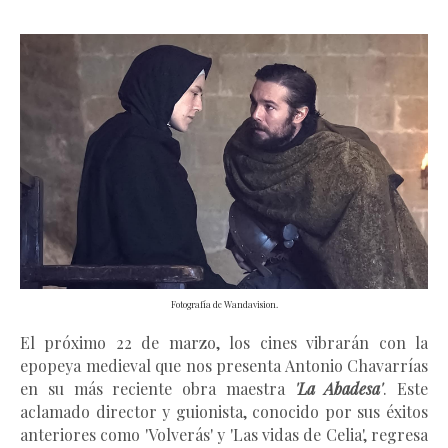
Fotografía de Wandavision.
El próximo 22 de marzo, los cines vibrarán con la 
epopeya medieval que nos presenta Antonio Chavarrías 
en su más reciente obra maestra 
'La Abadesa'
. Este 
aclamado director y guionista, conocido por sus éxitos 
anteriores como 'Volverás' y 'Las vidas de Celia', regresa 