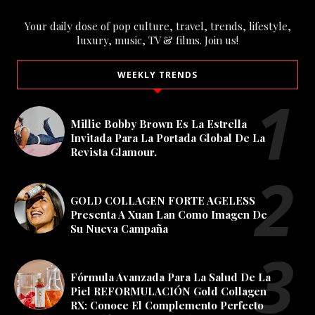
Your daily dose of pop culture, travel, trends, lifestyle,
luxury, music, TV & films. Join us!
WEEKLY TRENDS
Millie Bobby Brown Es La Estrella
Invitada Para La Portada Global De La
Revista Glamour.
GOLD COLLAGEN FORTE AGELESS
Presenta A Xuan Lan Como Imagen De
Su Nueva Campaña
Fórmula Avanzada Para La Salud De La
Piel REFORMULACIÓN Gold Collagen
RX: Conoce El Complemento Perfecto