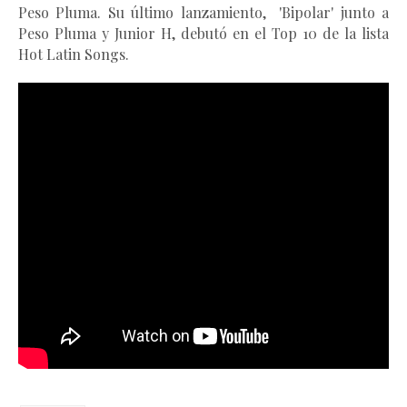
Peso Pluma. Su último lanzamiento, 
 'Bipolar'
 junto a 
Peso Pluma y Junior H, debutó en el Top 10 de la lista 
Hot Latin Songs.