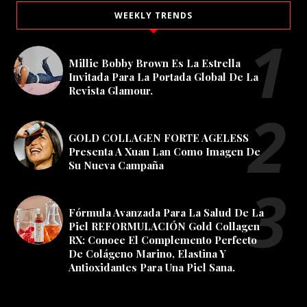
WEEKLY TRENDS
Millie Bobby Brown Es La Estrella
Invitada Para La Portada Global De La
Revista Glamour.
GOLD COLLAGEN FORTE AGELESS
Presenta A Xuan Lan Como Imagen De
Su Nueva Campaña
Fórmula Avanzada Para La Salud De La
Piel REFORMULACIÓN Gold Collagen
RX: Conoce El Complemento Perfecto
De Colágeno Marino, Elastina Y
Antioxidantes Para Una Piel Sana.