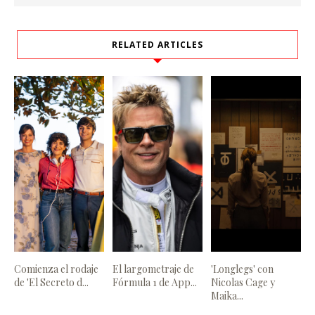
RELATED ARTICLES
Comienza el rodaje
El largometraje de
'Longlegs' con
de 'El Secreto d...
Fórmula 1 de App...
Nicolas Cage y
Maika...