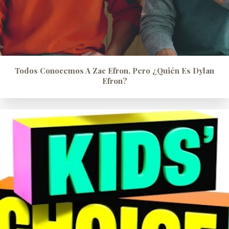
Todos Conocemos A Zac Efron, Pero ¿quién Es Dylan
Efron?