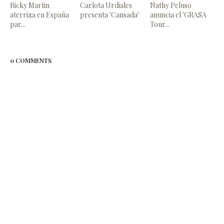
Ricky Martin
Carlota Urdiales
Nathy Peluso
aterriza en España
presenta 'Cansada'
anuncia el 'GRASA
par...
Tour...
0 COMMENTS