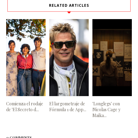
RELATED ARTICLES
Comienza el rodaje
El largometraje de
'Longlegs' con
de 'El Secreto d...
Fórmula 1 de App...
Nicolas Cage y
Maika...
0 COMMENTS