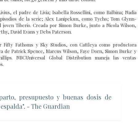
s, el padre de Livia; Isabella Rossellini, como Balbina; Nadia
episodios de la serie; Alex Lanipekun, como Tycho; Tom Glynn-
l joven Tiberio. Creada por Simon Burke, junto a Nicola Wilson,
rthy, David Evans y Debs Paterson.
r Fifty Fathoms y Sky Studios, con Cattleya como productora
utiva de Patrick Spence, Marcus Wilson, Faye Dorn, Simon Burke y
llips. NBCUniversal Global Distribution maneja las ventas
s.
parto, presupuesto y buenas dosis de
 espalda". - The Guardian