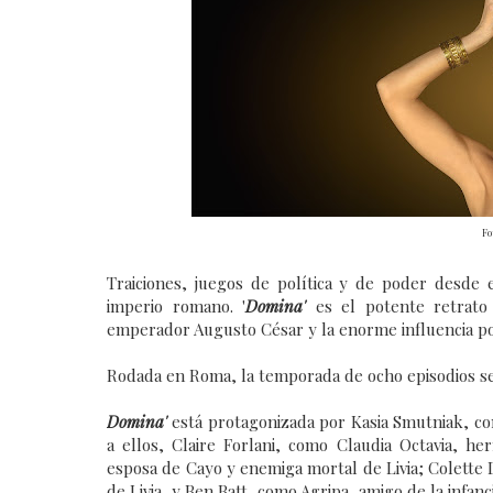
Fo
Traiciones, juegos de política y de poder desde e
imperio romano. '
Domina'
es el potente retrato 
emperador Augusto César y la enorme influencia pol
Rodada en Roma, la temporada de ocho episodios se 
Domina'
está protagonizada por Kasia Smutniak, co
a ellos, Claire Forlani, como Claudia Octavia, h
esposa de Cayo y enemiga mortal de Livia; Colette D
de Livia, y Ben Batt, como Agripa, amigo de la infan