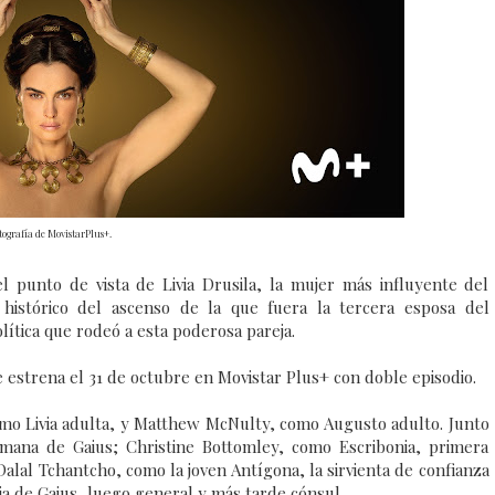
tografía de MovistarPlus+.
l punto de vista de Livia Drusila, la mujer más influyente del
histórico del ascenso de la que fuera la tercera esposa del
ítica que rodeó a esta poderosa pareja.
estrena el 31 de octubre en Movistar Plus+ con doble episodio.
mo Livia adulta, y Matthew McNulty, como Augusto adulto. Junto
ermana de Gaius; Christine Bottomley, como Escribonia, primera
alal Tchantcho, como la joven Antígona, la sirvienta de confianza
cia de Gaius, luego general y más tarde cónsul.