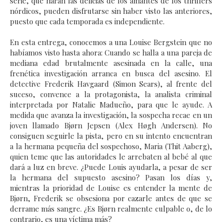
serie, que harán las delicias de los amantes de los thrillers
nórdicos, pueden disfrutarse sin haber visto las anteriores,
puesto que cada temporada es independiente.
En esta entrega, conocemos a una Louise Bergstein que no
habíamos visto hasta ahora: Cuando se halla a una pareja de
mediana edad brutalmente asesinada en la calle, una
frenética investigación arranca en busca del asesino. El
detective Frederik Havgaard (Simon Sears), al frente del
suceso, convence a la protagonista, la analista criminal
interpretada por Natalie Madueño, para que le ayude. A
medida que avanza la investigación, la sospecha recae en un
joven llamado Bjørn Jepsen (Alex Høgh Andersen). No
consiguen seguirle la pista, pero en su intento encuentran
a la hermana pequeña del sospechoso, Maria (Thit Aaberg),
quien teme que las autoridades le arrebaten al bebé al que
dará a luz en breve. ¿Puede Louis ayudarla, a pesar de ser
la hermana del supuesto asesino? Pasan los días y,
mientras la prioridad de Louise es entender la mente de
Bjørn, Frederik se obsesiona por cazarle antes de que se
derrame más sangre. ¿Es Bjørn realmente culpable o, de lo
contrario, es una víctima más?