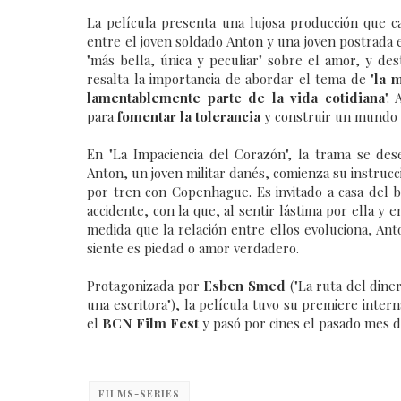
La película presenta una lujosa producción que ca
entre el joven soldado Anton y una joven postrada en
"más bella, única y peculiar" sobre el amor, y d
resalta la importancia de abordar el tema de "
la 
lamentablemente parte de la vida cotidiana
".
para
fomentar la tolerancia
y construir un mundo 
En "La Impaciencia del Corazón", la trama se de
Anton, un joven militar danés, comienza su instruc
por tren con Copenhague. Es invitado a casa del b
accidente, con la que, al sentir lástima por ella y
medida que la relación entre ellos evoluciona, An
siente es piedad o amor verdadero.
Protagonizada por
Esben Smed
("La ruta del dine
una escritora"), la película tuvo su premiere inter
el
BCN Film Fest
y pasó por cines el pasado mes de
FILMS-SERIES