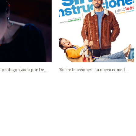
a' protagonizada por De...
'Sin instrucciones': La nueva comed...