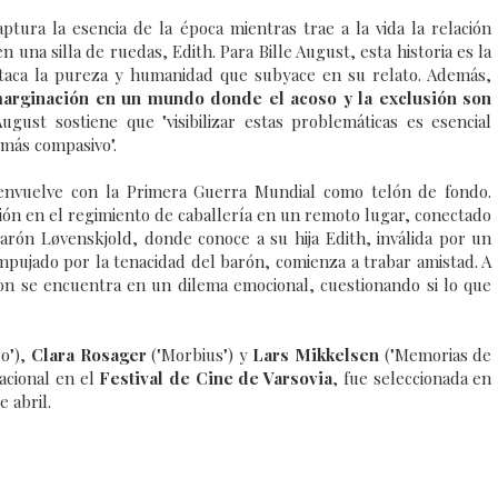
ptura la esencia de la época mientras trae a la vida la relación
 una silla de ruedas, Edith. Para Bille August, esta historia es la
estaca la pureza y humanidad que subyace en su relato. Además,
marginación en un mundo donde el acoso y la exclusión son
 August sostiene que "visibilizar estas problemáticas es esencial
más compasivo".
senvuelve con la Primera Guerra Mundial como telón de fondo.
ción en el regimiento de caballería en un remoto lugar, conectado
arón Løvenskjold, donde conoce a su hija Edith, inválida por un
 empujado por la tenacidad del barón, comienza a trabar amistad. A
ton se encuentra en un dilema emocional, cuestionando si lo que
ro"),
Clara Rosager
("Morbius") y
Lars Mikkelsen
("Memorias de
nacional en el
Festival de Cine de Varsovia
, fue seleccionada en
 abril.