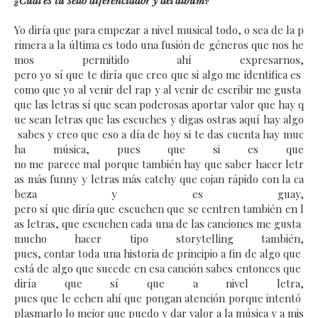
¿Cuál es tu sello diferenciador y del álbum?
Yo diría que para empezar a nivel musical todo, o sea de la p
rimera a la última es todo una fusión de géneros que nos he
mos permitido ahí expresarnos,
pero yo sí que te diría que creo que si algo me identifica es
como que yo al venir del rap y al venir de escribir me gusta
que las letras sí que sean poderosas aportar valor que hay q
ue sean letras que las escuches y digas ostras aquí hay algo
sabes y creo que eso a día de hoy si te das cuenta hay muc
ha música, pues que si es que
no me parece mal porque también hay que saber hacer letr
as más funny y letras más catchy que cojan rápido con la ca
beza y es guay,
pero sí que diría que escuchen que se centren también en l
as letras, que escuchen cada una de las canciones me gusta
mucho hacer tipo storytelling también,
pues, contar toda una historia de principio a fin de algo que
está de algo que sucede en esa canción sabes entonces que
diría que sí que a nivel letra,
pues que le echen ahí que pongan atención porque intentó
plasmarlo lo mejor que puedo y dar valor a la música y a mis