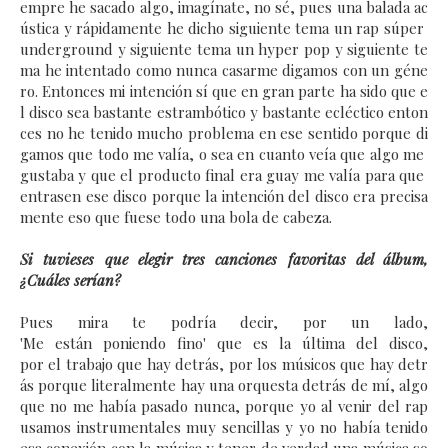
empre he sacado algo, imagínate, no sé, pues una balada ac
ústica y rápidamente he dicho siguiente tema un rap súper
underground y siguiente tema un hyper pop y siguiente te
ma he intentado como nunca casarme digamos con un géne
ro.
Entonces mi intención sí que en gran parte ha sido que e
l disco sea bastante estrambótico y bastante ecléctico enton
ces no he tenido mucho problema en ese sentido porque di
gamos que todo me valía, o sea en cuanto veía que algo me
gustaba y que el producto final era guay me valía para que
entrasen ese disco porque la intención del disco era precisa
mente eso que fuese todo una bola de cabeza.
Si tuvieses que elegir tres canciones favoritas del álbum,
¿Cuáles serían?
Pues mira te podría decir, por un lado,
'Me están poniendo fino' que es la última del disco,
por el trabajo que hay detrás, por los músicos que hay detr
ás porque literalmente hay una orquesta detrás de mí, algo
que no me había pasado nunca, porque yo al venir del rap
usamos instrumentales muy sencillas y yo no había tenido