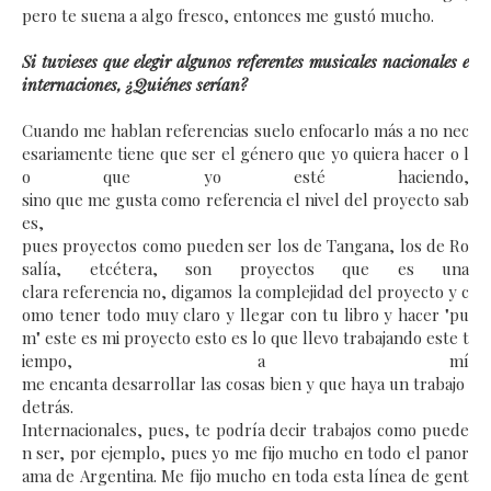
pero
te
suena a
algo
fresco,
entonces
me
gustó
mucho.
Si tuvieses que elegir algunos referentes musicales nacionales e
internaciones, ¿Quiénes serían?
C
uando
me
hablan
referencias
suelo
enfocarlo
más
a
no
nec
esariamente
tiene
que
ser
el
género
que
yo
quiera
hacer
o
l
o
que
yo
esté
haciendo,
sino
que
me
gusta
como
referencia
el
nivel
del
proyecto
sab
es,
pues
proyectos
como
pueden
ser
los
de T
angana,
los
de R
o
salía,
etcétera,
son
proyectos
que
es
una
clara
referencia
no,
digamos
la
complejidad
del
proyecto
y
c
omo
tener
todo
muy
claro
y
llegar
con
tu
libro
y
hacer "
pu
m"
este
es
mi
proyecto
esto
es
lo
que
llevo
trabajando
este
t
iempo, a mí
me
encanta
desarrollar
las
cosas
bien
y
que
haya
un
trabajo
detrás.
Internacionales,
pues,
te
podría
decir
trabajos
como
puede
n
ser,
por
ejemplo,
pues
yo
me
fijo
mucho
en
todo
el
panor
ama
de
Argentina.
Me
fijo
mucho
en
toda
esta
línea
de
gent