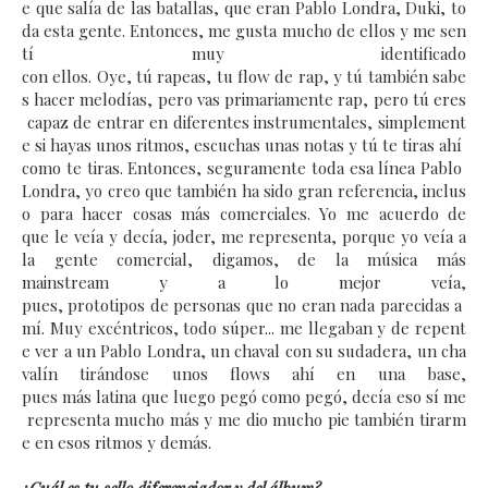
e
que
salía
de
las
batallas,
que
eran
Pablo
Londra,
Duki,
to
da
esta
gente
.
Entonces,
me
gusta
mucho
de
ellos
y
me
sen
tí
muy
identificado
con
ellos.
Oye,
tú
rapeas,
tu
flow
de
rap,
y
tú
también
sabe
s
hacer
melodías,
pero
vas
primariamente
rap,
pero
tú
eres
capaz
de
entrar
en
diferentes
instrumentales,
simplement
e
si
hayas
unos
ritmos,
escuchas
unas
notas
y
tú
te
tiras
ahí
como
te
tiras.
Entonces,
seguramente
toda
esa
línea
Pablo
Londra,
yo
creo
que
también
ha
sido
gran
referencia,
inclus
o
para
hacer
cosas
más
comerciales.
Yo
me
acuerdo de
que
le
veía
y
decía,
joder,
me
representa, p
orque
yo
veía a
la
gente
comercial,
digamos,
de
la
música
más
m
ainstream
y
a
lo
mejor
veía,
pues,
prototipos
de
personas
que
no
eran
nada
parecidas
a
mí.
Muy excéntricos, todo súper... me llegaban y de repent
e ver a un Pablo Londra, un chaval con su sudadera, un cha
valín tirándose unos flows ahí en una base,
pues más latina que luego pegó como pegó, decía eso sí me
representa mucho más y me dio mucho pie también tirarm
e en esos ritmos y demás.