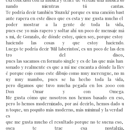
esa
conexión
con
la
música
y
tener
de
verdad
una
música
so
nando
mientras
tú
cantas.
T
e
podría
decir
también 'Suzu
ki'
porque
es
una
canción
bast
ante
rapera
en
este
disco
que
es
esta
y
me
gusta
mucho
el
poder
mostrar
a
la
gente
de
toda
la
vida,
pues
ese
yo
más
rapero
y
soltar
ahí
un
poco
de
mensaje
má
s
mi,
de
Gonzalo,
de
dónde
estoy,
quien
soy,
porque
estoy
haciendo
las
cosas y
que
estoy
haciendo.
L
uego
te
podría
decir 'M
il
laberintos',
es
un
poco
de
las
den
tro
del
disco,
pues
las
sacamos
en
formato
single
y
es
de
las
que
más
han
sonado
y
realmente
es
que
a
mí
me
encanta
a
dónde
la
llev
é
porque
cojo
como
este
dibujo
como
muy
merengue,
no
m
uy
muy
mambo,
pues
se
ha
hecho
toda
la
vida,
pero
digamos
que
tuvo
mucha
pegada
en
los
2000 con
D
on
Omar y con O
mega.
M
e
gusta
cómo
que
nosotros
nos
hemos
basado
en
eso,
pero
lo
hemos
modernizado,
por
así
decirlo,
hemos
dado
u
n
toque,
un
poquito
más
moderno,
más
minimal
y
la
verdad
es
que
me
gusta
mucho
el
resultado
porque no
te
suena
eso,
o
sea
te
trae
esa
nostalgia,