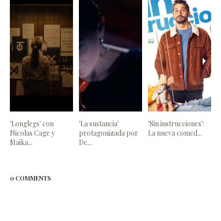
'Longlegs' con
'La sustancia'
'Sin instrucciones':
Nicolas Cage y
protagonizada por
La nueva comed...
Maika...
De...
0 COMMENTS