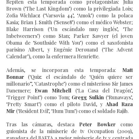
Repiten esta temporada como protagonistas: Julia
Brown (‘The Last Kingdom’) como la privilegiada Lois;
Zofia Wichlacz (‘Varsovia 44’, ‘Amok’) como la polaca
Kasia; Brian J. Smith (‘Sense8’) como el médico Webster;
Blake Harrison (‘Un escándalo muy inglés’, ‘The
Inbetweeners’) como Stan; Parker Sawyer (el joven
Obama de ‘Southside With You’) como el saxofonista
parisino Albert, y Eugénie Derouand (‘The Advent
Calendar’), como la enfermera Henriette.
Además, se incorporan esta temporada:
Matt
Bonnar
(‘Quiz: el escándalo de ‘Quién quiere ser
millonario’’, ‘Catastrophe’) como el misterioso Sir James
Danemere;
Ewan Mitchell
(‘La Casa del Dragón’,
‘Trigger Point’) como Tom;
Gregg Sulkin
(‘Runaways’,
‘Pretty Smart’) como el piloto David, y
Ahad Raza
Mir
(‘Resident Evil’, ‘Hum Tum’) como el soldado Rajib.
Tras las cámaras, destaca
Peter Bowker
como
guionista de la miniserie de tv Occupation (2009),
ganadora del BAFTA a mejor miniserie de tv y centrada